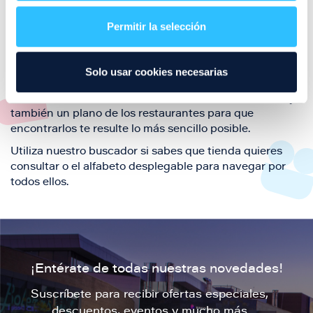
restaurantes de la ciudad de Zaragoza y disfruta
Permitir la selección
también de nuestra oferta de ocio y shopping durante
tu visita.
El este directorio de restaurantes de Puerto Venecia
Solo usar cookies necesarias
podrás encontrar toda la información necesaria de
cada una de nuestras marcas. Sus datos de contacto y
también un plano de los restaurantes para que
encontrarlos te resulte lo más sencillo posible.
Utiliza nuestro buscador si sabes que tienda quieres
consultar o el alfabeto desplegable para navegar por
todos ellos.
¡Entérate de todas nuestras novedades!
Suscríbete para recibir ofertas especiales,
descuentos, eventos y mucho más