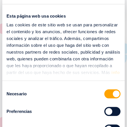
MAPAS
Esta página web usa cookies
Las cookies de este sitio web se usan para personalizar
el contenido y los anuncios, ofrecer funciones de redes
Imagen
sociales y analizar el tráfico. Además, compartimos
información sobre el uso que haga del sitio web con
nuestros partners de redes sociales, publicidad y análisis
web, quienes pueden combinarla con otra información
que les haya proporcionado o que hayan recopilado a
partir del uso que haya hecho de sus servicios. Más
info
Selección
Necesario
de
consentimiento
Preferencias
PICTOGRAMAS ÚTILES