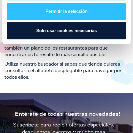
restaurantes de la ciudad de Zaragoza y disfruta
Permitir la selección
también de nuestra oferta de ocio y shopping durante
tu visita.
El este directorio de restaurantes de Puerto Venecia
Solo usar cookies necesarias
podrás encontrar toda la información necesaria de
cada una de nuestras marcas. Sus datos de contacto y
también un plano de los restaurantes para que
encontrarlos te resulte lo más sencillo posible.
Utiliza nuestro buscador si sabes que tienda quieres
consultar o el alfabeto desplegable para navegar por
todos ellos.
¡Entérate de todas nuestras novedades!
Suscríbete para recibir ofertas especiales,
descuentos, eventos y mucho más