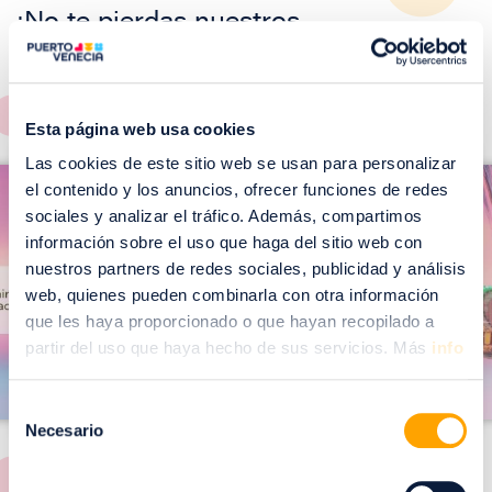
¡No te pierdas nuestros
EVENTOS!
Ver todos >
Esta página web usa cookies
I
Las cookies de este sitio web se usan para personalizar
I
m
el contenido y los anuncios, ofrecer funciones de redes
m
sociales y analizar el tráfico. Además, compartimos
a
a
información sobre el uso que haga del sitio web con
g
g
nuestros partners de redes sociales, publicidad y análisis
web, quienes pueden combinarla con otra información
e
e
que les haya proporcionado o que hayan recopilado a
n
n
partir del uso que haya hecho de sus servicios. Más
info
Selección
Necesario
de
consentimiento