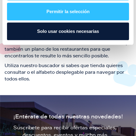
restaurantes de la ciudad de Zaragoza y disfruta
Permitir la selección
también de nuestra oferta de ocio y shopping durante
tu visita.
El este directorio de restaurantes de Puerto Venecia
Solo usar cookies necesarias
podrás encontrar toda la información necesaria de
cada una de nuestras marcas. Sus datos de contacto y
también un plano de los restaurantes para que
encontrarlos te resulte lo más sencillo posible.
Utiliza nuestro buscador si sabes que tienda quieres
consultar o el alfabeto desplegable para navegar por
todos ellos.
¡Entérate de todas nuestras novedades!
Suscríbete para recibir ofertas especiales,
descuentos, eventos y mucho más