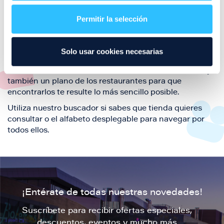
restaurantes de la ciudad de Zaragoza y disfruta
Permitir la selección
también de nuestra oferta de ocio y shopping durante
tu visita.
El este directorio de restaurantes de Puerto Venecia
Solo usar cookies necesarias
podrás encontrar toda la información necesaria de
cada una de nuestras marcas. Sus datos de contacto y
también un plano de los restaurantes para que
encontrarlos te resulte lo más sencillo posible.
Utiliza nuestro buscador si sabes que tienda quieres
consultar o el alfabeto desplegable para navegar por
todos ellos.
¡Entérate de todas nuestras novedades!
Suscríbete para recibir ofertas especiales,
descuentos, eventos y mucho más