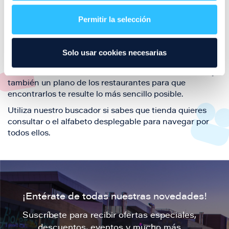
restaurantes de la ciudad de Zaragoza y disfruta
Permitir la selección
también de nuestra oferta de ocio y shopping durante
tu visita.
El este directorio de restaurantes de Puerto Venecia
Solo usar cookies necesarias
podrás encontrar toda la información necesaria de
cada una de nuestras marcas. Sus datos de contacto y
también un plano de los restaurantes para que
encontrarlos te resulte lo más sencillo posible.
Utiliza nuestro buscador si sabes que tienda quieres
consultar o el alfabeto desplegable para navegar por
todos ellos.
¡Entérate de todas nuestras novedades!
Suscríbete para recibir ofertas especiales,
descuentos, eventos y mucho más