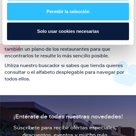
restaurantes de la ciudad de Zaragoza y disfruta
Permitir la selección
también de nuestra oferta de ocio y shopping durante
tu visita.
El este directorio de restaurantes de Puerto Venecia
Solo usar cookies necesarias
podrás encontrar toda la información necesaria de
cada una de nuestras marcas. Sus datos de contacto y
también un plano de los restaurantes para que
encontrarlos te resulte lo más sencillo posible.
Utiliza nuestro buscador si sabes que tienda quieres
consultar o el alfabeto desplegable para navegar por
todos ellos.
¡Entérate de todas nuestras novedades!
Suscríbete para recibir ofertas especiales,
descuentos, eventos y mucho más