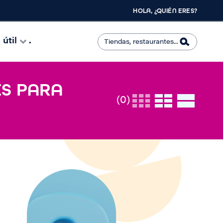
HOLA, ¿QUIÉN ERES?
útil
.
ES PARA
(0)