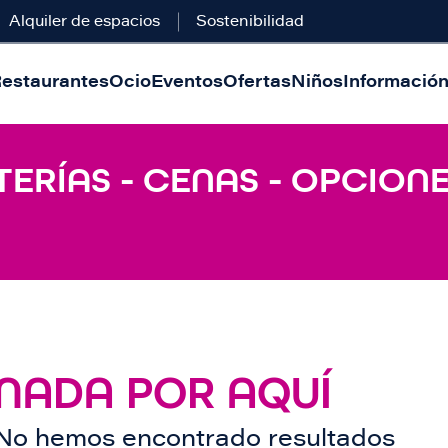
Alquiler de espacios
Sostenibilidad
estaurantes
Ocio
Eventos
Ofertas
Niños
Información 
ERÍAS - CENAS - OPCION
NADA POR AQUÍ
No hemos encontrado resultados