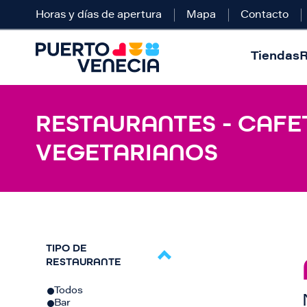
Horas y días de apertura
Mapa
Contacto
Tiendas
R
RESTAURANTES - CAFET
VEGETARIANOS
TIPO DE
RESTAURANTE
Todos
Bar