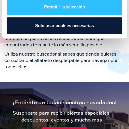
también de nuestra oferta de ocio y shopping durante
Permitir la selección
tu visita.
El este directorio de restaurantes de Puerto Venecia
Solo usar cookies necesarias
podrás encontrar toda la información necesaria de
cada una de nuestras marcas. Sus datos de contacto y
también un plano de los restaurantes para que
encontrarlos te resulte lo más sencillo posible.
Utiliza nuestro buscador si sabes que tienda quieres
consultar o el alfabeto desplegable para navegar por
todos ellos.
¡Entérate de todas nuestras novedades!
Suscríbete para recibir ofertas especiales,
descuentos, eventos y mucho más