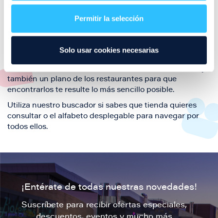
restaurantes de la ciudad de Zaragoza y disfruta
Permitir la selección
también de nuestra oferta de ocio y shopping durante
tu visita.
El este directorio de restaurantes de Puerto Venecia
Solo usar cookies necesarias
podrás encontrar toda la información necesaria de
cada una de nuestras marcas. Sus datos de contacto y
también un plano de los restaurantes para que
encontrarlos te resulte lo más sencillo posible.
Utiliza nuestro buscador si sabes que tienda quieres
consultar o el alfabeto desplegable para navegar por
todos ellos.
¡Entérate de todas nuestras novedades!
Suscríbete para recibir ofertas especiales,
descuentos, eventos y mucho más