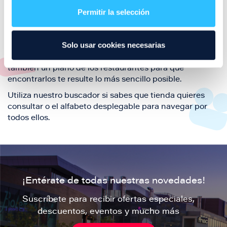
también de nuestra oferta de ocio y shopping durante
Permitir la selección
tu visita.
El este directorio de restaurantes de Puerto Venecia
Solo usar cookies necesarias
podrás encontrar toda la información necesaria de
cada una de nuestras marcas. Sus datos de contacto y
también un plano de los restaurantes para que
encontrarlos te resulte lo más sencillo posible.
Utiliza nuestro buscador si sabes que tienda quieres
consultar o el alfabeto desplegable para navegar por
todos ellos.
¡Entérate de todas nuestras novedades!
Suscríbete para recibir ofertas especiales,
descuentos, eventos y mucho más