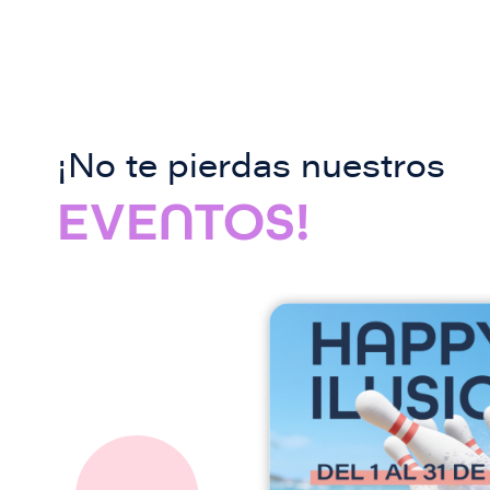
¡No te pierdas nuestros
EVENTOS!
I
m
a
g
e