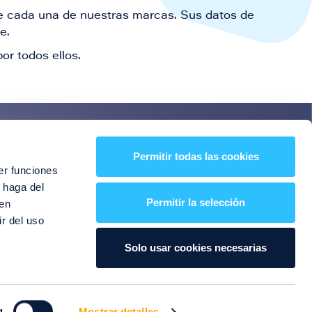
 de cada una de nuestras marcas. Sus datos de
le.
or todos ellos.
es!
Permitir todas las cookies
er funciones
entos y mucho más
 haga del
Permitir la selección
den
r del uso
Solo usar cookies necesarias
g
Mostrar detalles