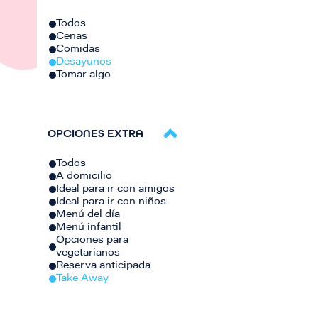
Todos
Cenas
Comidas
Desayunos
Tomar algo
OPCIONES EXTRA
Todos
A domicilio
Ideal para ir con amigos
Ideal para ir con niños
Menú del día
Menú infantil
Opciones para
vegetarianos
Reserva anticipada
Take Away