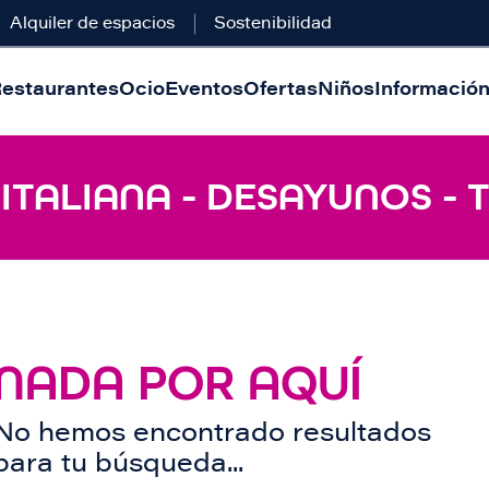
Alquiler de espacios
Sostenibilidad
estaurantes
Ocio
Eventos
Ofertas
Niños
Información 
 ITALIANA - DESAYUNOS -
NADA POR AQUÍ
No hemos encontrado resultados
para tu búsqueda...