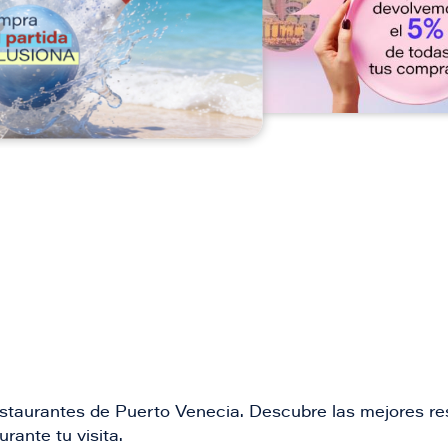
n
restaurantes de Puerto Venecia. Descubre las mejores re
rante tu visita.