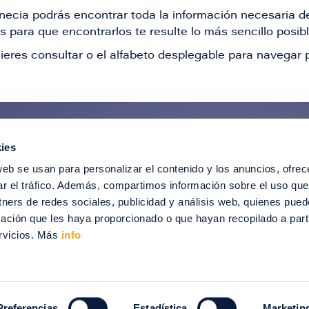
Venecia podrás encontrar toda la información necesaria
 para que encontrarlos te resulte lo más sencillo posib
ieres consultar o el alfabeto desplegable para navegar p
ies
ntérate de todas nuestras novedad
web se usan para personalizar el contenido y los anuncios, ofrec
recibir ofertas especiales, descuentos, ev
ar el tráfico. Además, compartimos información sobre el uso que
tners de redes sociales, publicidad y análisis web, quienes pue
SUSCRÍBETE
ación que les haya proporcionado o que hayan recopilado a parti
rvicios. Más
info
012-2024 Puerto Venecia. Todos los derechos reservados.
enecia
Información legal
Intranet
Contacto
Trabaja con nosotros
Preferencias
Estadística
Marketin