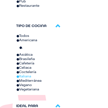
Pub
Restaurante
TIPO DE COCINA
Todos
Americana
.
Asiática
Brasileña
Cafetería
Celiaca
Coctelería
Italiana
Mediterránea
Vegano
Vegetariana
IDEAL PARA