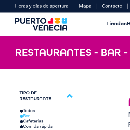
Horas y días de apertura
Mapa
Contacto
Tiendas
R
RESTAURANTES - BAR -
TIPO DE
RESTAURANTE
Todos
Bar
Cafeterías
Comida rápida