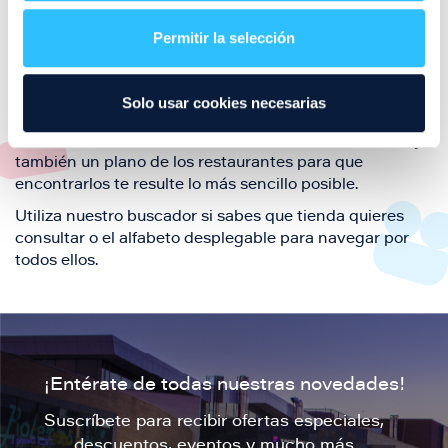
restaurantes de la ciudad de Zaragoza y disfruta
Permitir la selección
también de nuestra oferta de ocio y shopping durante
tu visita.
El este directorio de restaurantes de Puerto Venecia
Solo usar cookies necesarias
podrás encontrar toda la información necesaria de
cada una de nuestras marcas. Sus datos de contacto y
también un plano de los restaurantes para que
encontrarlos te resulte lo más sencillo posible.
Utiliza nuestro buscador si sabes que tienda quieres
consultar o el alfabeto desplegable para navegar por
todos ellos.
¡Entérate de todas nuestras novedades!
Suscríbete para recibir ofertas especiales,
descuentos, eventos y mucho más