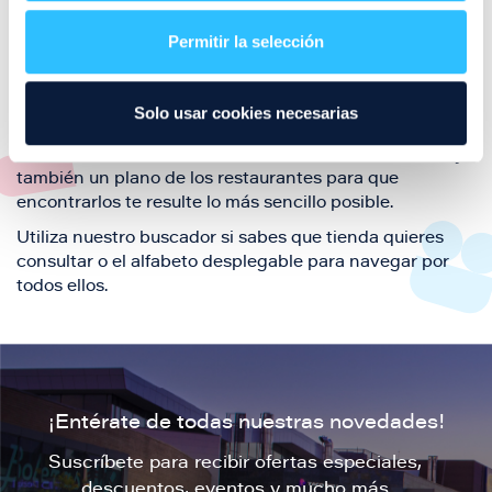
restaurantes de la ciudad de Zaragoza y disfruta
Permitir la selección
también de nuestra oferta de ocio y shopping durante
tu visita.
El este directorio de restaurantes de Puerto Venecia
Solo usar cookies necesarias
podrás encontrar toda la información necesaria de
cada una de nuestras marcas. Sus datos de contacto y
también un plano de los restaurantes para que
encontrarlos te resulte lo más sencillo posible.
Utiliza nuestro buscador si sabes que tienda quieres
consultar o el alfabeto desplegable para navegar por
todos ellos.
¡Entérate de todas nuestras novedades!
Suscríbete para recibir ofertas especiales,
descuentos, eventos y mucho más