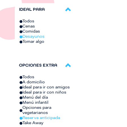
IDEAL PARA
Todos
Cenas
Comidas
Desayunos
Tomar algo
OPCIONES EXTRA
Todos
A domicilio
Ideal para ir con amigos
Ideal para ir con niños
Menú del día
Menú infantil
Opciones para
vegetarianos
Reserva anticipada
Take Away