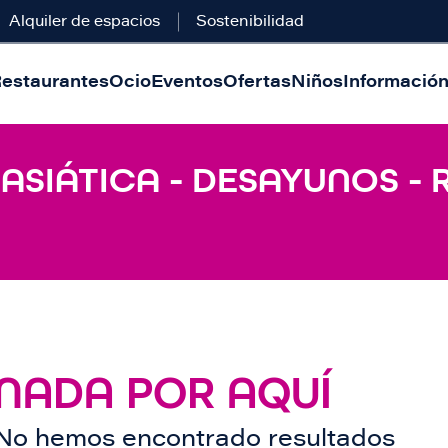
Alquiler de espacios
Sostenibilidad
estaurantes
Ocio
Eventos
Ofertas
Niños
Información 
 ASIÁTICA - DESAYUNOS -
NADA POR AQUÍ
No hemos encontrado resultados