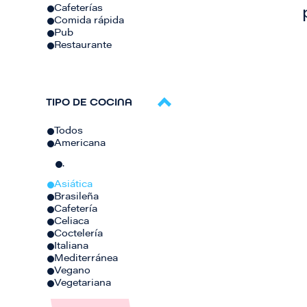
Cafeterías
Comida rápida
Pub
Restaurante
TIPO DE COCINA
Todos
Americana
.
Asiática
Brasileña
Cafetería
Celiaca
Coctelería
Italiana
Mediterránea
Vegano
Vegetariana