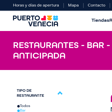
Horas y días de apertura
Mapa
Contacto
Tiendas
R
RESTAURANTES - BAR -
ANTICIPADA
TIPO DE
RESTAURANTE
Todos
Bar