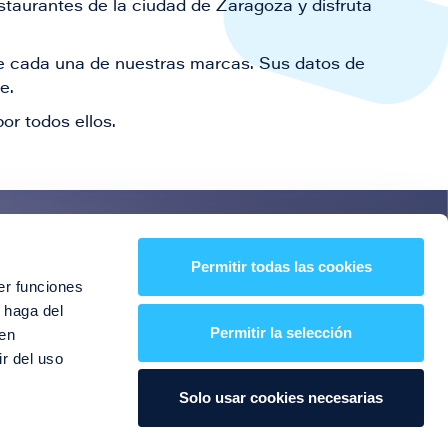
staurantes de la ciudad de Zaragoza y disfruta
 de cada una de nuestras marcas. Sus datos de
le.
or todos ellos.
es!
Permitir todas las cookies
er funciones
entos y mucho más
 haga del
Permitir la selección
den
r del uso
Solo usar cookies necesarias