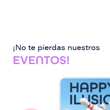
¡No te pierdas nuestros
EVENTOS!
I
m
a
g