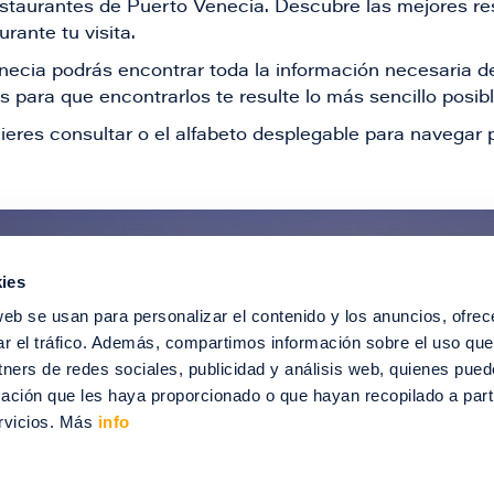
restaurantes de Puerto Venecia. Descubre las mejores re
rante tu visita.
Venecia podrás encontrar toda la información necesaria
 para que encontrarlos te resulte lo más sencillo posib
ieres consultar o el alfabeto desplegable para navegar p
ies
ntérate de todas nuestras novedad
web se usan para personalizar el contenido y los anuncios, ofrec
recibir ofertas especiales, descuentos, ev
ar el tráfico. Además, compartimos información sobre el uso que
tners de redes sociales, publicidad y análisis web, quienes pue
SUSCRÍBETE
ación que les haya proporcionado o que hayan recopilado a parti
rvicios. Más
info