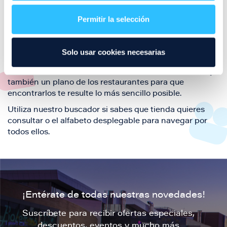
restaurantes de la ciudad de Zaragoza y disfruta
Permitir la selección
también de nuestra oferta de ocio y shopping durante
tu visita.
El este directorio de restaurantes de Puerto Venecia
Solo usar cookies necesarias
podrás encontrar toda la información necesaria de
cada una de nuestras marcas. Sus datos de contacto y
también un plano de los restaurantes para que
encontrarlos te resulte lo más sencillo posible.
Utiliza nuestro buscador si sabes que tienda quieres
consultar o el alfabeto desplegable para navegar por
todos ellos.
¡Entérate de todas nuestras novedades!
Suscríbete para recibir ofertas especiales,
descuentos, eventos y mucho más