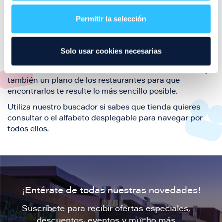
restaurantes de la ciudad de Zaragoza y disfruta
Permitir la selección
también de nuestra oferta de ocio y shopping durante
tu visita.
El este directorio de restaurantes de Puerto Venecia
Solo usar cookies necesarias
podrás encontrar toda la información necesaria de
cada una de nuestras marcas. Sus datos de contacto y
también un plano de los restaurantes para que
encontrarlos te resulte lo más sencillo posible.
Utiliza nuestro buscador si sabes que tienda quieres
consultar o el alfabeto desplegable para navegar por
todos ellos.
¡Entérate de todas nuestras novedades!
Suscríbete para recibir ofertas especiales,
descuentos, eventos y mucho más