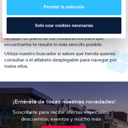
también de nuestra oferta de ocio y shopping durante
Permitir la selección
tu visita.
El este directorio de restaurantes de Puerto Venecia
Solo usar cookies necesarias
podrás encontrar toda la información necesaria de
cada una de nuestras marcas. Sus datos de contacto y
también un plano de los restaurantes para que
encontrarlos te resulte lo más sencillo posible.
Utiliza nuestro buscador si sabes que tienda quieres
consultar o el alfabeto desplegable para navegar por
todos ellos.
¡Entérate de todas nuestras novedades!
Suscríbete para recibir ofertas especiales,
descuentos, eventos y mucho más