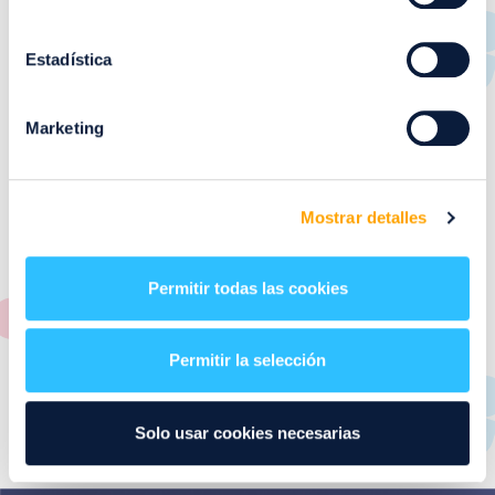
RESTAURANTES
de
Puerto Venecia
Estadística
Aquí podrás encontrar el listado de todas los
Marketing
restaurantes de Puerto Venecia. Descubre las mejores
restaurantes de la ciudad de Zaragoza y disfruta
también de nuestra oferta de ocio y shopping durante
tu visita.
Mostrar detalles
El este directorio de restaurantes de Puerto Venecia
podrás encontrar toda la información necesaria de
Permitir todas las cookies
cada una de nuestras marcas. Sus datos de contacto y
también un plano de los restaurantes para que
encontrarlos te resulte lo más sencillo posible.
Permitir la selección
Utiliza nuestro buscador si sabes que tienda quieres
consultar o el alfabeto desplegable para navegar por
Solo usar cookies necesarias
todos ellos.