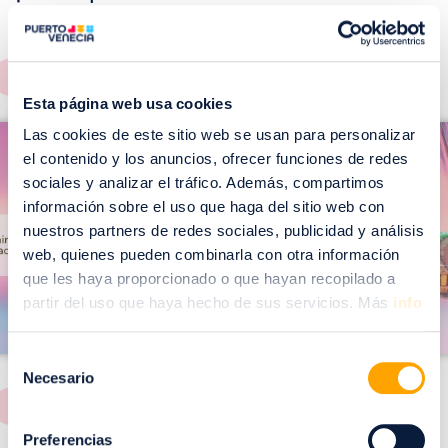
EVENTOS!
Ver todos >
Esta página web usa cookies
I
I
Las cookies de este sitio web se usan para personalizar
m
el contenido y los anuncios, ofrecer funciones de redes
m
a
sociales y analizar el tráfico. Además, compartimos
a
información sobre el uso que haga del sitio web con
g
g
nuestros partners de redes sociales, publicidad y análisis
e
e
web, quienes pueden combinarla con otra información
n
n
que les haya proporcionado o que hayan recopilado a
partir del uso que haya hecho de sus servicios. Más
info
Selección
Necesario
de
consentimiento
Preferencias