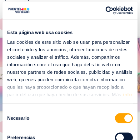
EVENTOS!
Ver todos >
Esta página web usa cookies
I
I
Las cookies de este sitio web se usan para personalizar
m
el contenido y los anuncios, ofrecer funciones de redes
m
a
sociales y analizar el tráfico. Además, compartimos
a
información sobre el uso que haga del sitio web con
g
g
nuestros partners de redes sociales, publicidad y análisis
e
e
web, quienes pueden combinarla con otra información
n
n
que les haya proporcionado o que hayan recopilado a
partir del uso que haya hecho de sus servicios. Más
info
Selección
Necesario
de
consentimiento
Preferencias