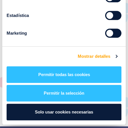
RESTAURANTES
de
Puerto Venecia
Estadística
Aquí podrás encontrar el listado de todas los
Marketing
restaurantes de Puerto Venecia. Descubre las mejores
restaurantes de la ciudad de Zaragoza y disfruta
también de nuestra oferta de ocio y shopping durante
tu visita.
Mostrar detalles
El este directorio de restaurantes de Puerto Venecia
podrás encontrar toda la información necesaria de
Permitir todas las cookies
cada una de nuestras marcas. Sus datos de contacto y
también un plano de los restaurantes para que
encontrarlos te resulte lo más sencillo posible.
Permitir la selección
Utiliza nuestro buscador si sabes que tienda quieres
consultar o el alfabeto desplegable para navegar por
Solo usar cookies necesarias
todos ellos.