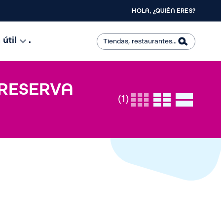
HOLA, ¿QUIÉN ERES?
útil
.
 RESERVA
(1)