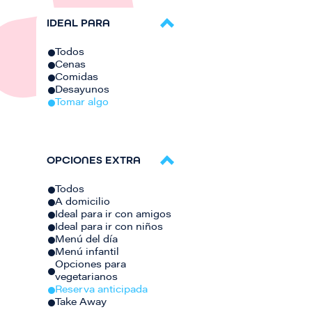
IDEAL PARA
Todos
Cenas
Comidas
Desayunos
Tomar algo
OPCIONES EXTRA
Todos
A domicilio
Ideal para ir con amigos
Ideal para ir con niños
Menú del día
Menú infantil
Opciones para
vegetarianos
Reserva anticipada
Take Away