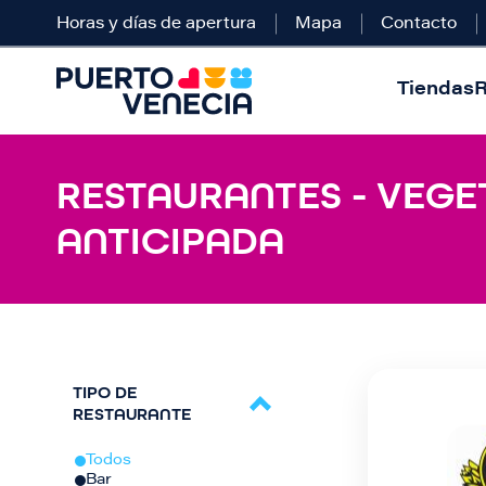
Horas y días de apertura
Mapa
Contacto
Tiendas
R
RESTAURANTES - VEGE
ANTICIPADA
TIPO DE
RESTAURANTE
Todos
Bar