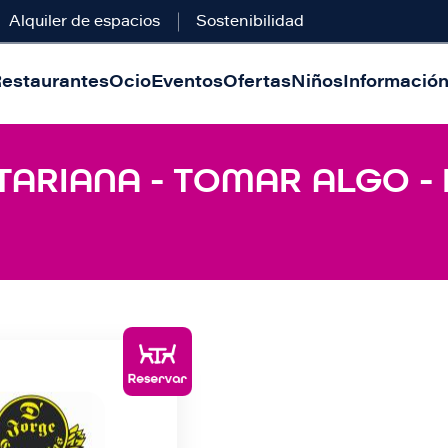
Alquiler de espacios
Sostenibilidad
estaurantes
Ocio
Eventos
Ofertas
Niños
Información 
TARIANA - TOMAR ALGO -