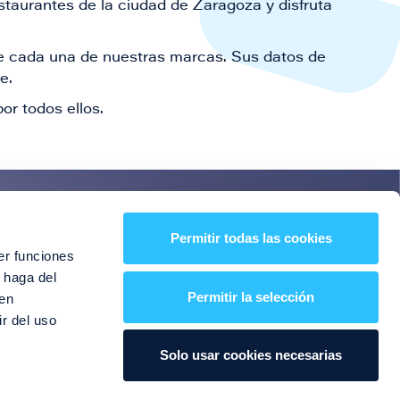
staurantes de la ciudad de Zaragoza y disfruta
 de cada una de nuestras marcas. Sus datos de
le.
or todos ellos.
es!
Permitir todas las cookies
er funciones
entos y mucho más
 haga del
Permitir la selección
den
r del uso
Solo usar cookies necesarias