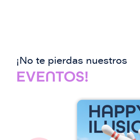
¡No te pierdas nuestros
EVENTOS!
I
m
a
g