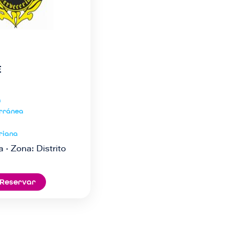
E
a
rránea
riana
a · Zona: Distrito
Reservar