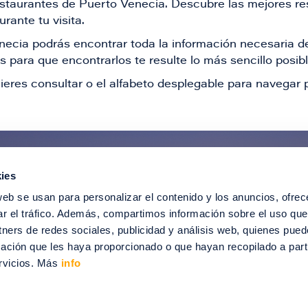
restaurantes de Puerto Venecia. Descubre las mejores re
rante tu visita.
Venecia podrás encontrar toda la información necesaria
 para que encontrarlos te resulte lo más sencillo posib
ieres consultar o el alfabeto desplegable para navegar p
ies
ntérate de todas nuestras novedad
web se usan para personalizar el contenido y los anuncios, ofrec
recibir ofertas especiales, descuentos, ev
ar el tráfico. Además, compartimos información sobre el uso que
tners de redes sociales, publicidad y análisis web, quienes pue
SUSCRÍBETE
ación que les haya proporcionado o que hayan recopilado a parti
rvicios. Más
info