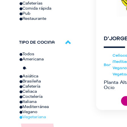
Cafeterías
Comida rápida
Pub
Restaurante
D'JORG
TIPO DE COCINA
Todos
Celiac
Americana
Medite
Bar
Vegano
.
Vegeta
Asiática
Brasileña
Planta Alt
Cafetería
Ocio
Celiaca
Coctelería
Italiana
Mediterránea
Vegano
Vegetariana