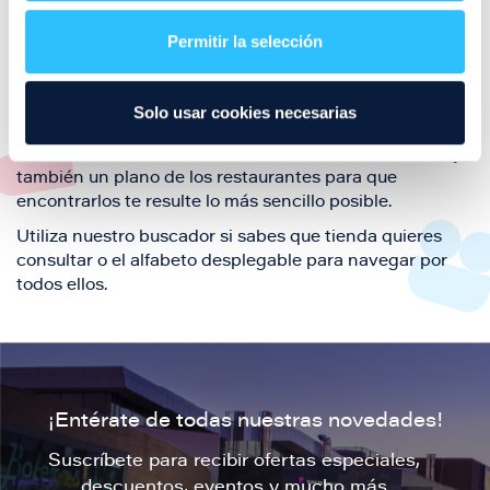
restaurantes de la ciudad de Zaragoza y disfruta
Permitir la selección
también de nuestra oferta de ocio y shopping durante
tu visita.
El este directorio de restaurantes de Puerto Venecia
Solo usar cookies necesarias
podrás encontrar toda la información necesaria de
cada una de nuestras marcas. Sus datos de contacto y
también un plano de los restaurantes para que
encontrarlos te resulte lo más sencillo posible.
Utiliza nuestro buscador si sabes que tienda quieres
consultar o el alfabeto desplegable para navegar por
todos ellos.
¡Entérate de todas nuestras novedades!
Suscríbete para recibir ofertas especiales,
descuentos, eventos y mucho más