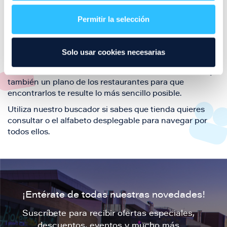
restaurantes de la ciudad de Zaragoza y disfruta
Permitir la selección
también de nuestra oferta de ocio y shopping durante
tu visita.
El este directorio de restaurantes de Puerto Venecia
Solo usar cookies necesarias
podrás encontrar toda la información necesaria de
cada una de nuestras marcas. Sus datos de contacto y
también un plano de los restaurantes para que
encontrarlos te resulte lo más sencillo posible.
Utiliza nuestro buscador si sabes que tienda quieres
consultar o el alfabeto desplegable para navegar por
todos ellos.
¡Entérate de todas nuestras novedades!
Suscríbete para recibir ofertas especiales,
descuentos, eventos y mucho más