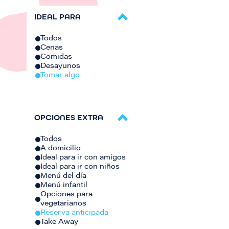
IDEAL PARA
Todos
Cenas
Comidas
Desayunos
Tomar algo
OPCIONES EXTRA
Todos
A domicilio
Ideal para ir con amigos
Ideal para ir con niños
Menú del día
Menú infantil
Opciones para
vegetarianos
Reserva anticipada
Take Away