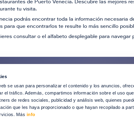
restaurantes de Puerto Venecia. Descubre las mejores re
rante tu visita.
Venecia podrás encontrar toda la información necesaria
 para que encontrarlos te resulte lo más sencillo posib
ieres consultar o el alfabeto desplegable para navegar p
ies
ntérate de todas nuestras novedad
web se usan para personalizar el contenido y los anuncios, ofrec
recibir ofertas especiales, descuentos, ev
ar el tráfico. Además, compartimos información sobre el uso que
tners de redes sociales, publicidad y análisis web, quienes pue
SUSCRÍBETE
ación que les haya proporcionado o que hayan recopilado a parti
rvicios. Más
info