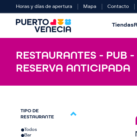
Horas y días de apertura
Mapa
Contacto
Tiendas
R
RESTAURANTES - PUB -
RESERVA ANTICIPADA
TIPO DE
RESTAURANTE
Todos
Bar