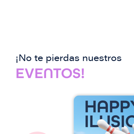
¡No te pierdas nuestros
EVENTOS!
I
m
a
g