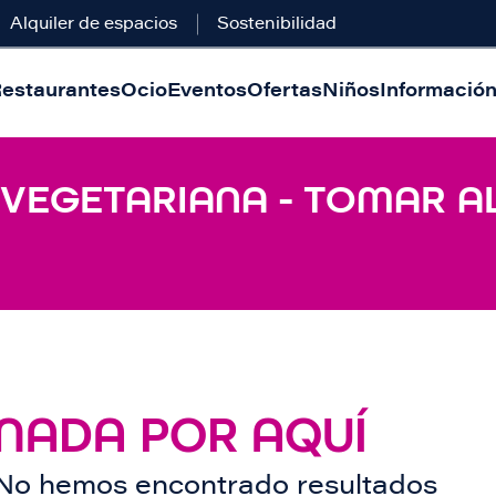
Alquiler de espacios
Sostenibilidad
estaurantes
Ocio
Eventos
Ofertas
Niños
Información 
 VEGETARIANA - TOMAR A
NADA POR AQUÍ
No hemos encontrado resultados