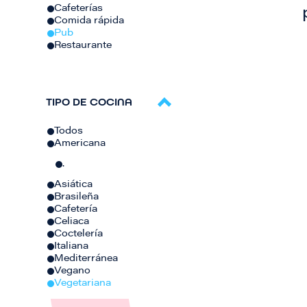
Cafeterías
Comida rápida
Pub
Restaurante
TIPO DE COCINA
Todos
Americana
.
Asiática
Brasileña
Cafetería
Celiaca
Coctelería
Italiana
Mediterránea
Vegano
Vegetariana