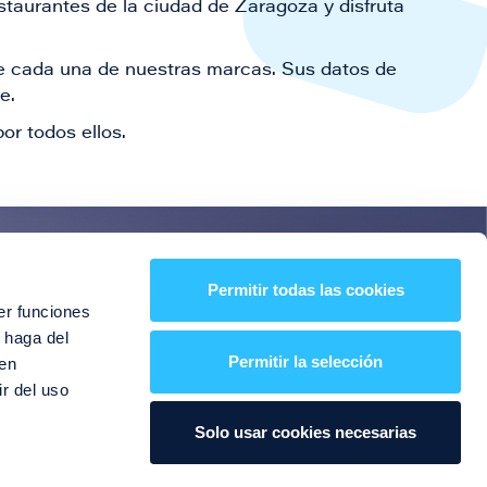
staurantes de la ciudad de Zaragoza y disfruta
 de cada una de nuestras marcas. Sus datos de
le.
or todos ellos.
es!
Permitir todas las cookies
er funciones
entos y mucho más
 haga del
Permitir la selección
den
r del uso
Solo usar cookies necesarias