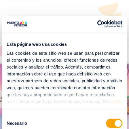
¡No te pierdas nuestros
EVENTOS!
Esta página web usa cookies
Ver todos >
Las cookies de este sitio web se usan para personalizar
el contenido y los anuncios, ofrecer funciones de redes
I
sociales y analizar el tráfico. Además, compartimos
I
m
información sobre el uso que haga del sitio web con
m
a
nuestros partners de redes sociales, publicidad y análisis
a
web, quienes pueden combinarla con otra información
g
g
que les haya proporcionado o que hayan recopilado a
e
e
partir del uso que haya hecho de sus servicios. Más
info
n
n
Selección
Necesario
de