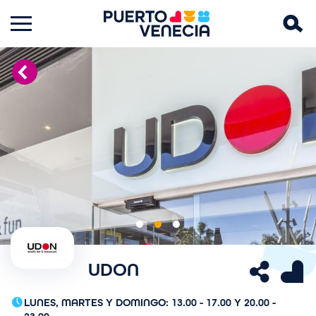
Imagen
I
Anterior
Siguiente
m
UDON
a
g
LUNES, MARTES Y DOMINGO: 13.00 - 17.00 Y 20.00 -
e