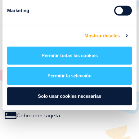
formato Take Away. Nuestro reparto a domicilio
Marketing
alcanza los siguientes códigos postales: del 50000
al 50012, 50017, 50019, 50021 y 50022.
UDON Puerto Venecia
acepta tickets sodexo,
Mostrar detalles
cheque gourmet y tickets edenred como forma de
pago.
Permitir todas las cookies
👉
Deja tu reseña aquí
👈
Permitir la selección
Restaurante
Asiática
Vegano
Vegetariana
Solo usar cookies necesarias
Servicios del establecimiento
Imagen
Cobro con tarjeta