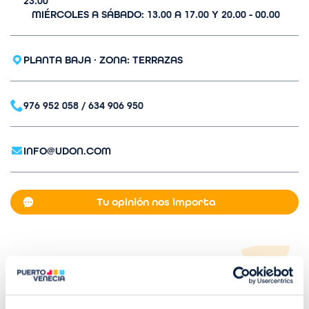
23.00
n
MIÉRCOLES A SÁBADO: 13.00 A 17.00 Y 20.00 - 00.00
PLANTA BAJA · ZONA: TERRAZAS
976 952 058 / 634 906 950
INFO@UDON.COM
Tu opinión nos importa
En
UDON
somos una cadena de restaurantes de
noodle bars inspirada en los Udon Ya japoneses
que tienen más de 400 años de historia. Y ahora