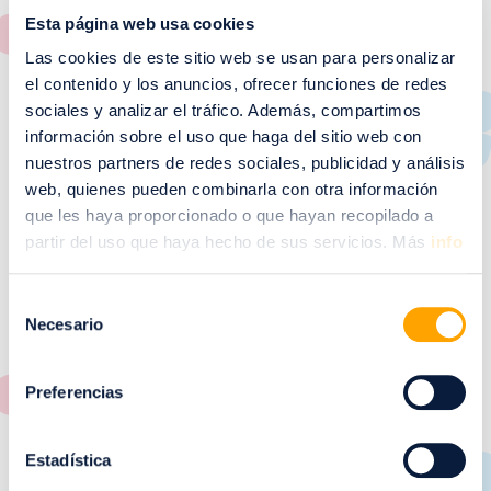
Esta página web usa cookies
estamos en
Puerto Venecia.
Las cookies de este sitio web se usan para personalizar
Desde
UDON
te queremos ofrecer una variada
el contenido y los anuncios, ofrecer funciones de redes
carta: Noodles (fideos) salteados o con caldo,
sociales y analizar el tráfico. Además, compartimos
deliciosos platos para acompañarlos, arroces,
información sobre el uso que haga del sitio web con
deliciosas ensaladas y sabrosos postres. Además
nuestros partners de redes sociales, publicidad y análisis
de nuestra carta también ponemos a tu disposición
web, quienes pueden combinarla con otra información
3 distintos menús para que se ajusten a tus
que les haya proporcionado o que hayan recopilado a
necesidades.
partir del uso que haya hecho de sus servicios. Más
info
Si eres una tienda de Puerto Venecia, puedes
Selección
llamarnos a nuestro teléfono 976952058 cualquier
Necesario
de
día de la semana antes de las 13.30h y hacernos tu
consentimiento
pedido.
¡Te lo llevaremos a tu local a la hora que quieras!
Preferencias
Y si vives por la zona y quieres que te llevemos tus
noodles a casa, llámanos por teléfono al 976952058
Estadística
/ 634906950 y haz tu pedido o pásalo a buscar en