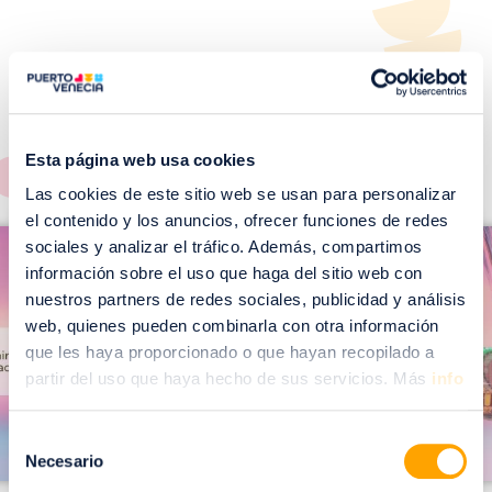
¡No te pierdas nuestros
EVENTOS!
Ver todos >
Esta página web usa cookies
Las cookies de este sitio web se usan para personalizar
I
el contenido y los anuncios, ofrecer funciones de redes
I
sociales y analizar el tráfico. Además, compartimos
m
m
información sobre el uso que haga del sitio web con
a
a
nuestros partners de redes sociales, publicidad y análisis
g
web, quienes pueden combinarla con otra información
g
que les haya proporcionado o que hayan recopilado a
e
e
partir del uso que haya hecho de sus servicios. Más
info
n
n
Selección
Necesario
de
consentimiento