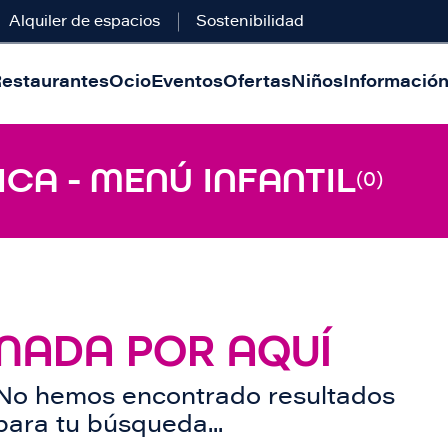
Alquiler de espacios
Sostenibilidad
estaurantes
Ocio
Eventos
Ofertas
Niños
Información 
ICA - MENÚ INFANTIL
(0)
NADA POR AQUÍ
No hemos encontrado resultados
para tu búsqueda...