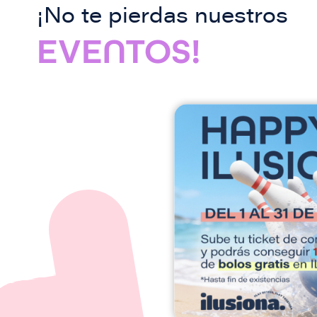
¡No te pierdas nuestros
EVENTOS!
I
m
a
g
e
n