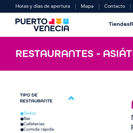
Horas y días de apertura
Mapa
Contacto
Tiendas
R
RESTAURANTES - ASIÁT
TIPO DE
RESTAURANTE
Todos
Bar
Cafeterías
Comida rápida