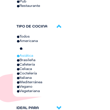
Pub
Restaurante
TIPO DE COCINA
Todos
Americana
.
Asiática
Brasileña
Cafetería
Celiaca
Coctelería
Italiana
Mediterránea
Vegano
Vegetariana
IDEAL PARA