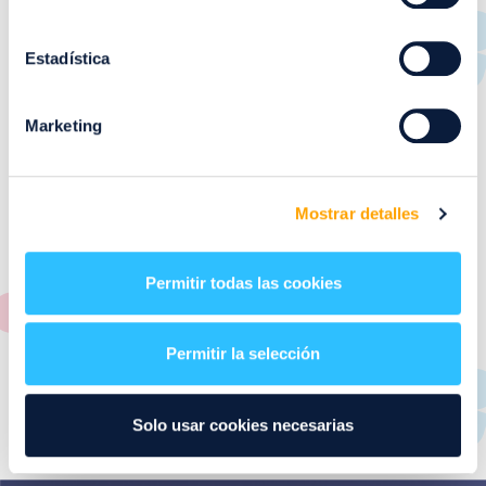
RESTAURANTES
de
Puerto Venecia
Estadística
Aquí podrás encontrar el listado de todas los
Marketing
restaurantes de Puerto Venecia. Descubre las mejores
restaurantes de la ciudad de Zaragoza y disfruta
también de nuestra oferta de ocio y shopping durante
tu visita.
Mostrar detalles
El este directorio de restaurantes de Puerto Venecia
podrás encontrar toda la información necesaria de
Permitir todas las cookies
cada una de nuestras marcas. Sus datos de contacto y
también un plano de los restaurantes para que
encontrarlos te resulte lo más sencillo posible.
Permitir la selección
Utiliza nuestro buscador si sabes que tienda quieres
consultar o el alfabeto desplegable para navegar por
Solo usar cookies necesarias
todos ellos.