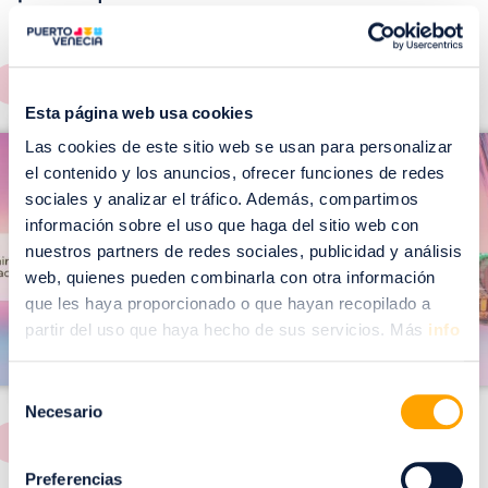
EVENTOS!
Ver todos >
Esta página web usa cookies
I
I
Las cookies de este sitio web se usan para personalizar
m
el contenido y los anuncios, ofrecer funciones de redes
m
a
sociales y analizar el tráfico. Además, compartimos
a
información sobre el uso que haga del sitio web con
g
g
nuestros partners de redes sociales, publicidad y análisis
e
e
web, quienes pueden combinarla con otra información
n
n
que les haya proporcionado o que hayan recopilado a
partir del uso que haya hecho de sus servicios. Más
info
Selección
Necesario
de
consentimiento
Preferencias