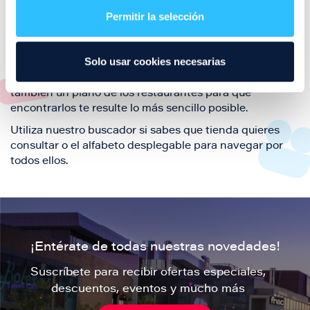
también de nuestra oferta de ocio y shopping durante
Permitir la selección
tu visita.
El este directorio de restaurantes de Puerto Venecia
Solo usar cookies necesarias
podrás encontrar toda la información necesaria de
cada una de nuestras marcas. Sus datos de contacto y
también un plano de los restaurantes para que
encontrarlos te resulte lo más sencillo posible.
Utiliza nuestro buscador si sabes que tienda quieres
consultar o el alfabeto desplegable para navegar por
todos ellos.
¡Entérate de todas nuestras novedades!
Suscríbete para recibir ofertas especiales,
descuentos, eventos y mucho más