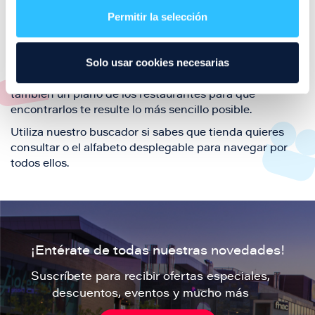
también de nuestra oferta de ocio y shopping durante
Permitir la selección
tu visita.
El este directorio de restaurantes de Puerto Venecia
Solo usar cookies necesarias
podrás encontrar toda la información necesaria de
cada una de nuestras marcas. Sus datos de contacto y
también un plano de los restaurantes para que
encontrarlos te resulte lo más sencillo posible.
Utiliza nuestro buscador si sabes que tienda quieres
consultar o el alfabeto desplegable para navegar por
todos ellos.
¡Entérate de todas nuestras novedades!
Suscríbete para recibir ofertas especiales,
descuentos, eventos y mucho más