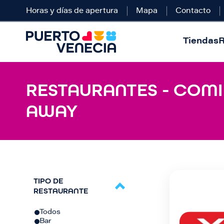
Horas y días de apertura
Mapa
Contacto
Tiendas
R
RESTAURANTES - COMI
AWAY
TIPO DE
RESTAURANTE
Todos
Bar