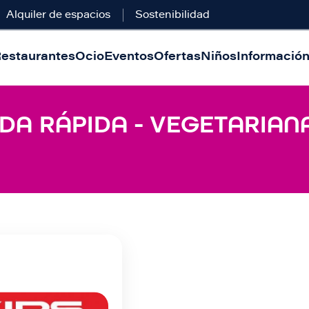
Alquiler de espacios
Sostenibilidad
estaurantes
Ocio
Eventos
Ofertas
Niños
Información 
DA RÁPIDA - VEGETARIANA