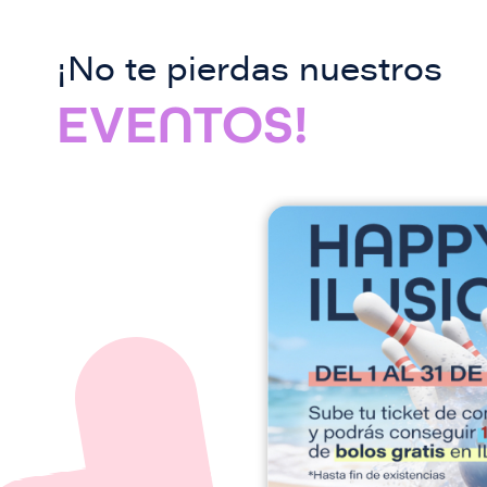
¡No te pierdas nuestros
EVENTOS!
I
m
a
g
e
n