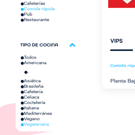
Cafeterías
Comida rápida
Pub
Restaurante
VIPS
TIPO DE COCINA
Todos
Americana
Comida ráp
.
Planta Baj
Asiática
Brasileña
Cafetería
Celiaca
Coctelería
Italiana
Mediterránea
Vegano
Vegetariana