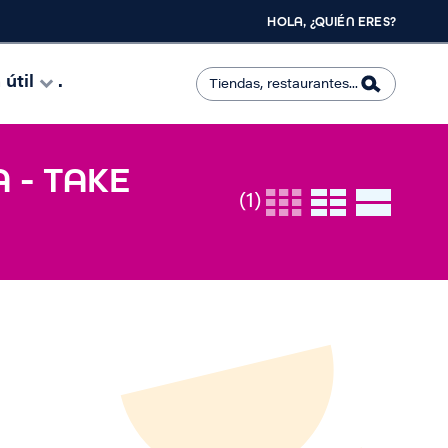
HOLA, ¿QUIÉN ERES?
útil
.
 - TAKE
(1)