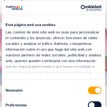
EVENTOS!
Ver todos >
Esta página web usa cookies
I
I
Las cookies de este sitio web se usan para personalizar
m
el contenido y los anuncios, ofrecer funciones de redes
m
a
sociales y analizar el tráfico. Además, compartimos
a
información sobre el uso que haga del sitio web con
g
g
nuestros partners de redes sociales, publicidad y análisis
e
e
web, quienes pueden combinarla con otra información
n
n
que les haya proporcionado o que hayan recopilado a
partir del uso que haya hecho de sus servicios. Más
info
Selección
Necesario
de
consentimiento
Preferencias