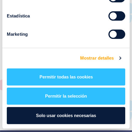
RESTAURANTES
de
Puerto Venecia
Estadística
Aquí podrás encontrar el listado de todas los
Marketing
restaurantes de Puerto Venecia. Descubre las mejores
restaurantes de la ciudad de Zaragoza y disfruta
también de nuestra oferta de ocio y shopping durante
tu visita.
Mostrar detalles
El este directorio de restaurantes de Puerto Venecia
podrás encontrar toda la información necesaria de
Permitir todas las cookies
cada una de nuestras marcas. Sus datos de contacto y
también un plano de los restaurantes para que
encontrarlos te resulte lo más sencillo posible.
Permitir la selección
Utiliza nuestro buscador si sabes que tienda quieres
consultar o el alfabeto desplegable para navegar por
Solo usar cookies necesarias
todos ellos.