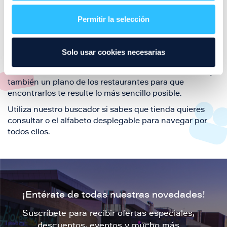
restaurantes de la ciudad de Zaragoza y disfruta
Permitir la selección
también de nuestra oferta de ocio y shopping durante
tu visita.
El este directorio de restaurantes de Puerto Venecia
Solo usar cookies necesarias
podrás encontrar toda la información necesaria de
cada una de nuestras marcas. Sus datos de contacto y
también un plano de los restaurantes para que
encontrarlos te resulte lo más sencillo posible.
Utiliza nuestro buscador si sabes que tienda quieres
consultar o el alfabeto desplegable para navegar por
todos ellos.
¡Entérate de todas nuestras novedades!
Suscríbete para recibir ofertas especiales,
descuentos, eventos y mucho más