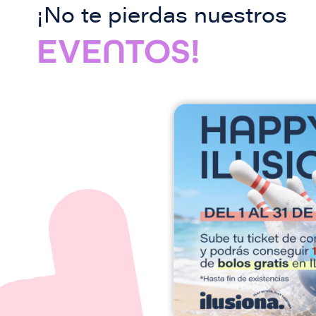
¡No te pierdas nuestros
EVENTOS!
I
m
a
g
e
n