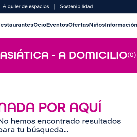
Alquiler de espacios
Sostenibilidad
estaurantes
Ocio
Eventos
Ofertas
Niños
Información 
 ASIÁTICA - A DOMICILIO
(0)
NADA POR AQUÍ
No hemos encontrado resultados
para tu búsqueda...