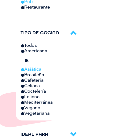
Pub
Restaurante
TIPO DE COCINA
Todos
Americana
.
Asiática
Brasileña
Cafetería
Celiaca
Coctelería
Italiana
Mediterránea
Vegano
Vegetariana
IDEAL PARA