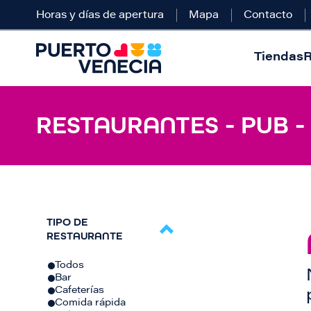
Horas y días de apertura
Mapa
Contacto
Tiendas
R
RESTAURANTES - PUB -
TIPO DE
RESTAURANTE
Todos
Bar
Cafeterías
Comida rápida