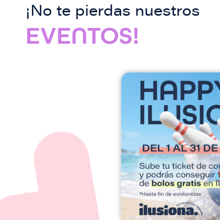
¡No te pierdas nuestros
EVENTOS!
I
m
a
g
e
n