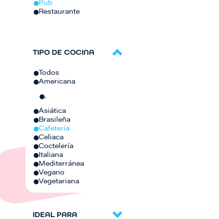
Pub
Restaurante
TIPO DE COCINA
Todos
Americana
.
Asiática
Brasileña
Cafetería
Celiaca
Coctelería
Italiana
Mediterránea
Vegano
Vegetariana
IDEAL PARA