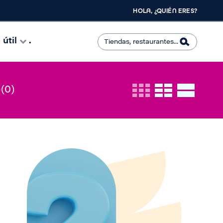
HOLA, ¿QUIÉN ERES?
útil
.
O
(0)