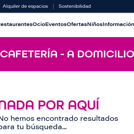
Alquiler de espacios
Sostenibilidad
estaurantes
Ocio
Eventos
Ofertas
Niños
Información 
 CAFETERÍA - A DOMICILI
NADA POR AQUÍ
No hemos encontrado resultados
para tu búsqueda...