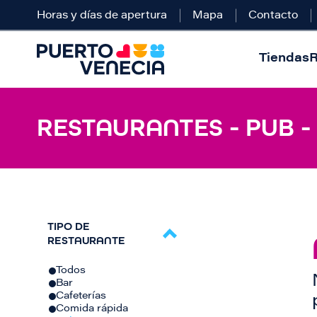
Horas y días de apertura
Mapa
Contacto
Tiendas
R
RESTAURANTES - PUB -
TIPO DE
RESTAURANTE
Todos
Bar
Cafeterías
Comida rápida