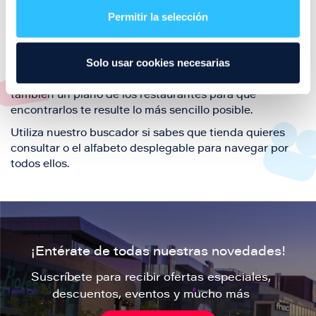
también de nuestra oferta de ocio y shopping durante
Permitir la selección
tu visita.
El este directorio de restaurantes de Puerto Venecia
Solo usar cookies necesarias
podrás encontrar toda la información necesaria de
cada una de nuestras marcas. Sus datos de contacto y
también un plano de los restaurantes para que
encontrarlos te resulte lo más sencillo posible.
Utiliza nuestro buscador si sabes que tienda quieres
consultar o el alfabeto desplegable para navegar por
todos ellos.
¡Entérate de todas nuestras novedades!
Suscríbete para recibir ofertas especiales,
descuentos, eventos y mucho más