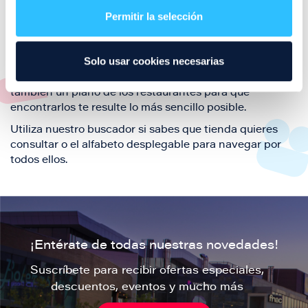
también de nuestra oferta de ocio y shopping durante
Permitir la selección
tu visita.
El este directorio de restaurantes de Puerto Venecia
Solo usar cookies necesarias
podrás encontrar toda la información necesaria de
cada una de nuestras marcas. Sus datos de contacto y
también un plano de los restaurantes para que
encontrarlos te resulte lo más sencillo posible.
Utiliza nuestro buscador si sabes que tienda quieres
consultar o el alfabeto desplegable para navegar por
todos ellos.
¡Entérate de todas nuestras novedades!
Suscríbete para recibir ofertas especiales,
descuentos, eventos y mucho más