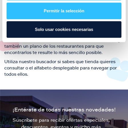
restaurantes de la ciudad de Zaragoza y disfruta
Permitir la selección
también de nuestra oferta de ocio y shopping durante
tu visita.
El este directorio de restaurantes de Puerto Venecia
Solo usar cookies necesarias
podrás encontrar toda la información necesaria de
cada una de nuestras marcas. Sus datos de contacto y
también un plano de los restaurantes para que
encontrarlos te resulte lo más sencillo posible.
Utiliza nuestro buscador si sabes que tienda quieres
consultar o el alfabeto desplegable para navegar por
todos ellos.
¡Entérate de todas nuestras novedades!
Suscríbete para recibir ofertas especiales,
descuentos, eventos y mucho más