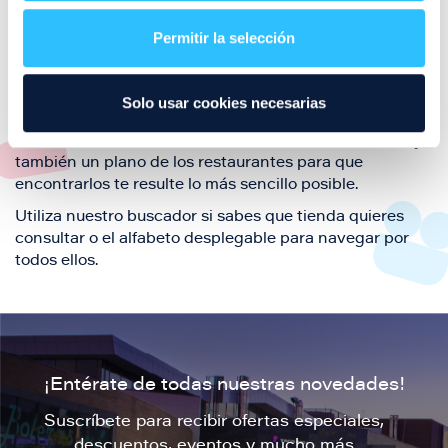
restaurantes de la ciudad de Zaragoza y disfruta
Permitir la selección
también de nuestra oferta de ocio y shopping durante
tu visita.
El este directorio de restaurantes de Puerto Venecia
Solo usar cookies necesarias
podrás encontrar toda la información necesaria de
cada una de nuestras marcas. Sus datos de contacto y
también un plano de los restaurantes para que
encontrarlos te resulte lo más sencillo posible.
Utiliza nuestro buscador si sabes que tienda quieres
consultar o el alfabeto desplegable para navegar por
todos ellos.
¡Entérate de todas nuestras novedades!
Suscríbete para recibir ofertas especiales,
descuentos, eventos y mucho más