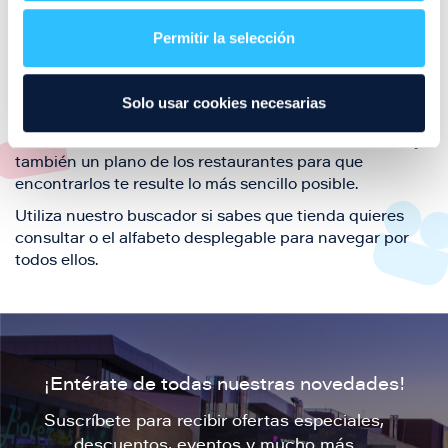
restaurantes de la ciudad de Zaragoza y disfruta
Permitir la selección
también de nuestra oferta de ocio y shopping durante
tu visita.
El este directorio de restaurantes de Puerto Venecia
Solo usar cookies necesarias
podrás encontrar toda la información necesaria de
cada una de nuestras marcas. Sus datos de contacto y
también un plano de los restaurantes para que
encontrarlos te resulte lo más sencillo posible.
Utiliza nuestro buscador si sabes que tienda quieres
consultar o el alfabeto desplegable para navegar por
todos ellos.
¡Entérate de todas nuestras novedades!
Suscríbete para recibir ofertas especiales,
descuentos, eventos y mucho más