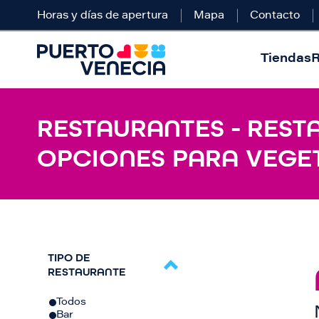
Horas y días de apertura
Mapa
Contacto
Tiendas
R
RESTAURANTES - REST
OPCIONES PARA VEGE
TIPO DE
RESTAURANTE
Todos
Bar