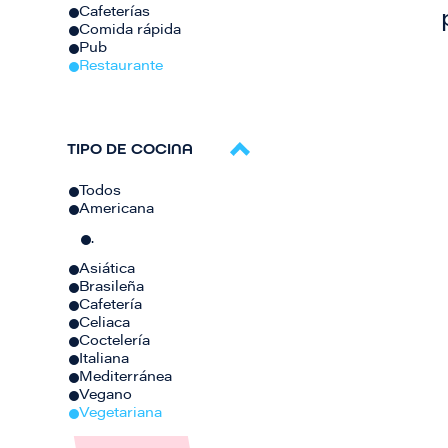
Cafeterías
Comida rápida
Pub
Restaurante
TIPO DE COCINA
Todos
Americana
.
Asiática
Brasileña
Cafetería
Celiaca
Coctelería
Italiana
Mediterránea
Vegano
Vegetariana