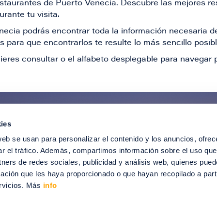
restaurantes de Puerto Venecia. Descubre las mejores re
rante tu visita.
Venecia podrás encontrar toda la información necesaria
 para que encontrarlos te resulte lo más sencillo posib
ieres consultar o el alfabeto desplegable para navegar p
ies
ntérate de todas nuestras novedad
web se usan para personalizar el contenido y los anuncios, ofrec
recibir ofertas especiales, descuentos, ev
ar el tráfico. Además, compartimos información sobre el uso que
tners de redes sociales, publicidad y análisis web, quienes pue
SUSCRÍBETE
ación que les haya proporcionado o que hayan recopilado a parti
rvicios. Más
info