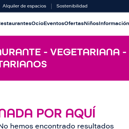
Alquiler de espacios
Sostenibilidad
estaurantes
Ocio
Eventos
Ofertas
Niños
Información 
AURANTE - VEGETARIANA -
TARIANOS
NADA POR AQUÍ
No hemos encontrado resultados