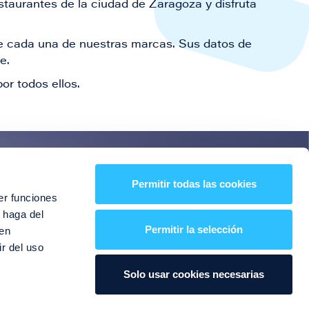
staurantes de la ciudad de Zaragoza y disfruta
 de cada una de nuestras marcas. Sus datos de
le.
or todos ellos.
es!
Permitir todas las cookies
er funciones
entos y mucho más
 haga del
Permitir la selección
den
r del uso
Solo usar cookies necesarias