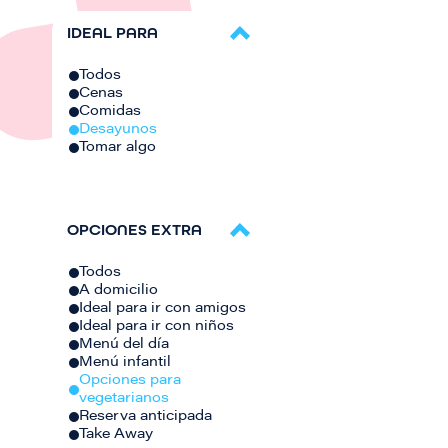
IDEAL PARA
Todos
Cenas
Comidas
Desayunos
Tomar algo
OPCIONES EXTRA
Todos
A domicilio
Ideal para ir con amigos
Ideal para ir con niños
Menú del día
Menú infantil
Opciones para
vegetarianos
Reserva anticipada
Take Away