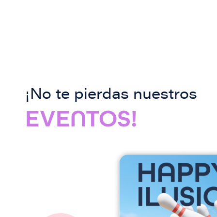
¡No te pierdas nuestros
EVENTOS!
I
m
a
g