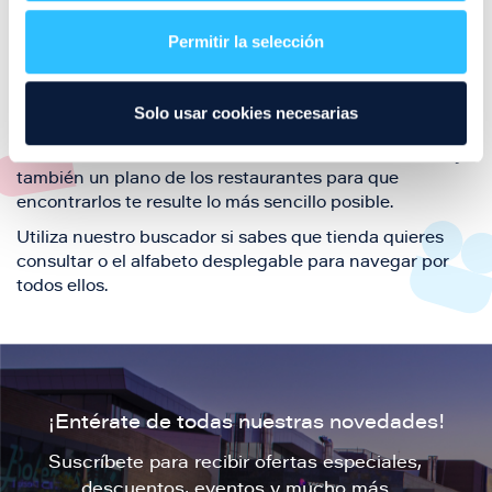
restaurantes de la ciudad de Zaragoza y disfruta
Permitir la selección
también de nuestra oferta de ocio y shopping durante
tu visita.
El este directorio de restaurantes de Puerto Venecia
Solo usar cookies necesarias
podrás encontrar toda la información necesaria de
cada una de nuestras marcas. Sus datos de contacto y
también un plano de los restaurantes para que
encontrarlos te resulte lo más sencillo posible.
Utiliza nuestro buscador si sabes que tienda quieres
consultar o el alfabeto desplegable para navegar por
todos ellos.
¡Entérate de todas nuestras novedades!
Suscríbete para recibir ofertas especiales,
descuentos, eventos y mucho más