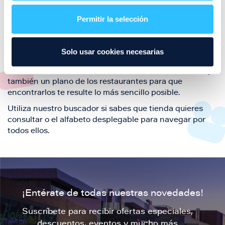
restaurantes de la ciudad de Zaragoza y disfruta
Permitir la selección
también de nuestra oferta de ocio y shopping durante
tu visita.
El este directorio de restaurantes de Puerto Venecia
Solo usar cookies necesarias
podrás encontrar toda la información necesaria de
cada una de nuestras marcas. Sus datos de contacto y
también un plano de los restaurantes para que
encontrarlos te resulte lo más sencillo posible.
Utiliza nuestro buscador si sabes que tienda quieres
consultar o el alfabeto desplegable para navegar por
todos ellos.
¡Entérate de todas nuestras novedades!
Suscríbete para recibir ofertas especiales,
descuentos, eventos y mucho más