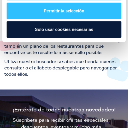
restaurantes de la ciudad de Zaragoza y disfruta
Permitir la selección
también de nuestra oferta de ocio y shopping durante
tu visita.
El este directorio de restaurantes de Puerto Venecia
Solo usar cookies necesarias
podrás encontrar toda la información necesaria de
cada una de nuestras marcas. Sus datos de contacto y
también un plano de los restaurantes para que
encontrarlos te resulte lo más sencillo posible.
Utiliza nuestro buscador si sabes que tienda quieres
consultar o el alfabeto desplegable para navegar por
todos ellos.
¡Entérate de todas nuestras novedades!
Suscríbete para recibir ofertas especiales,
descuentos, eventos y mucho más