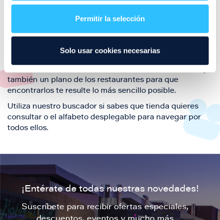
restaurantes de la ciudad de Zaragoza y disfruta
Permitir la selección
también de nuestra oferta de ocio y shopping durante
tu visita.
El este directorio de restaurantes de Puerto Venecia
Solo usar cookies necesarias
podrás encontrar toda la información necesaria de
cada una de nuestras marcas. Sus datos de contacto y
también un plano de los restaurantes para que
encontrarlos te resulte lo más sencillo posible.
Utiliza nuestro buscador si sabes que tienda quieres
consultar o el alfabeto desplegable para navegar por
todos ellos.
¡Entérate de todas nuestras novedades!
Suscríbete para recibir ofertas especiales,
descuentos, eventos y mucho más