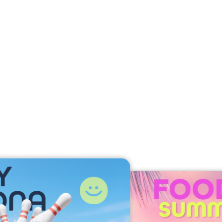
I
m
a
g