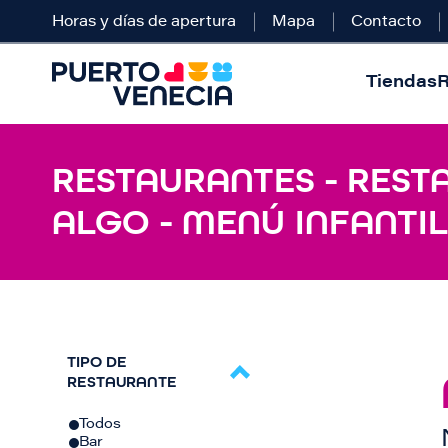
Horas y días de apertura
Mapa
Contacto
Tiendas
R
RESTAURANTES - REST
ALGO - MENÚ INFANTIL
TIPO DE
RESTAURANTE
Todos
Bar