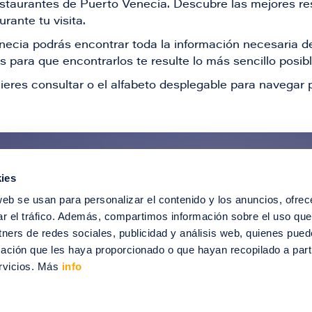
restaurantes de Puerto Venecia. Descubre las mejores re
rante tu visita.
Venecia podrás encontrar toda la información necesaria
 para que encontrarlos te resulte lo más sencillo posib
ieres consultar o el alfabeto desplegable para navegar p
ies
ntérate de todas nuestras novedad
web se usan para personalizar el contenido y los anuncios, ofrec
recibir ofertas especiales, descuentos, ev
ar el tráfico. Además, compartimos información sobre el uso que
tners de redes sociales, publicidad y análisis web, quienes pue
SUSCRÍBETE
ación que les haya proporcionado o que hayan recopilado a parti
rvicios. Más
info