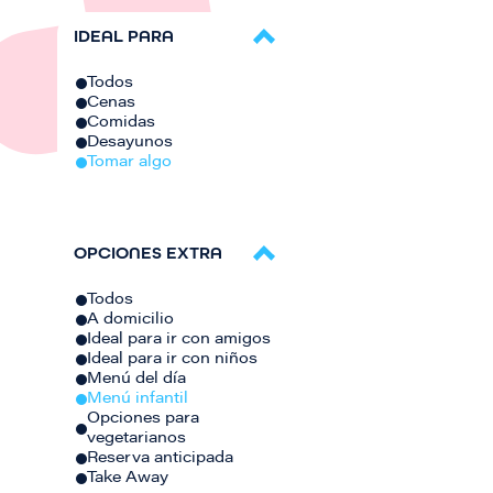
IDEAL PARA
Todos
Cenas
Comidas
Desayunos
Tomar algo
OPCIONES EXTRA
Todos
A domicilio
Ideal para ir con amigos
Ideal para ir con niños
Menú del día
Menú infantil
Opciones para
vegetarianos
Reserva anticipada
Take Away