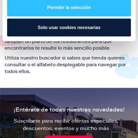
también de nuestra oferta de ocio y shopping durante
Permitir la selección
tu visita.
El este directorio de restaurantes de Puerto Venecia
Solo usar cookies necesarias
podrás encontrar toda la información necesaria de
cada una de nuestras marcas. Sus datos de contacto y
también un plano de los restaurantes para que
encontrarlos te resulte lo más sencillo posible.
Utiliza nuestro buscador si sabes que tienda quieres
consultar o el alfabeto desplegable para navegar por
todos ellos.
¡Entérate de todas nuestras novedades!
Suscríbete para recibir ofertas especiales,
descuentos, eventos y mucho más