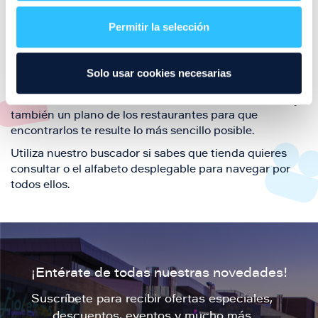
restaurantes de la ciudad de Zaragoza y disfruta
Permitir la selección
también de nuestra oferta de ocio y shopping durante
tu visita.
El este directorio de restaurantes de Puerto Venecia
Solo usar cookies necesarias
podrás encontrar toda la información necesaria de
cada una de nuestras marcas. Sus datos de contacto y
también un plano de los restaurantes para que
encontrarlos te resulte lo más sencillo posible.
Utiliza nuestro buscador si sabes que tienda quieres
consultar o el alfabeto desplegable para navegar por
todos ellos.
¡Entérate de todas nuestras novedades!
Suscríbete para recibir ofertas especiales,
descuentos, eventos y mucho más